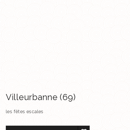
Villeurbanne (69)
les fêtes escales