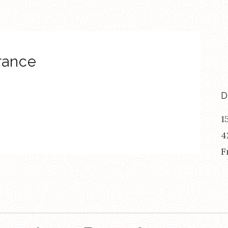
rance
D
1
4
F