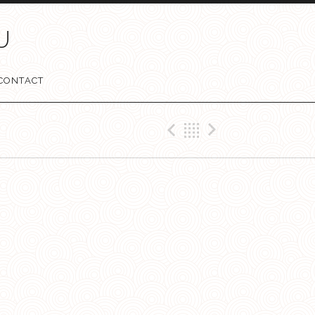
U
CONTACT
Previous Gig
Retour
Next Gi