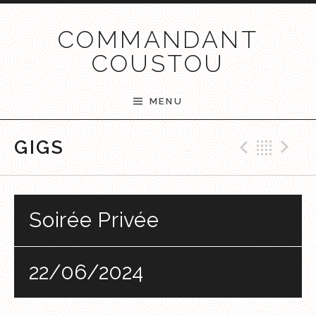
Passer au contenu
COMMANDANT
COUSTOU
MENU
Previ
Ret
N
GIGS
Soirée Privée
22/06/2024